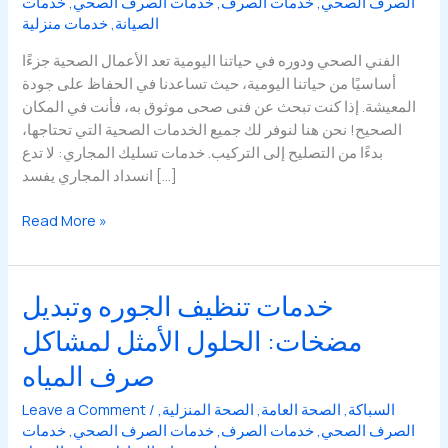
الصرف الصحي
,
خدمات الصرف
,
خدمات الصرف الصحي
,
خدمات
الصيانة
,
خدمات منزلية
الفني الصحي ودوره في حياتنا اليومية تعد الأعمال الصحية جزءًا
أساسيًا من حياتنا اليومية، حيث تساعدنا في الحفاظ على جودة
المعيشة. إذا كنت تبحث عن فنى صحى موثوق به، فأنت في المكان
الصحيح! نحن هنا لنوفر لك جميع الخدمات الصحية التي تحتاجها،
بدءًا من التصليح إلى التركيب. خدمات تسليك المجاري: لا تدع
انسداد المجاري يفسد […]
إليك
Read More »
كل
ما
تحتاج
خدمات تنظيف الجوره وتبديل
معرفته
مضخات: الحلول الأمثل لمشاكل
عن
الخدمات
صرف المياه
الصحية
والأنابيب
السباكة
,
الصحة العامة
,
الصحة المنزلية
,
/
Leave a Comment
الصرف الصحي
,
خدمات الصرف
,
خدمات الصرف الصحي
,
خدمات