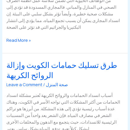
من الوظائف الحيوية التي تضمن سلاسة عمل أنظمة الصرف
الصحي في المنازل والمباني. فالمجاري المسدودة قد تؤدي إلى
مشكلات صحية خطيرة، وأيضاً تؤثر بشكل سلبي على البيئة. إن
انسداد المجارى يمكن أن يسبب تجمع المياه، مما يؤدي إلى انتشار
البكتيريا والجراثيم التي قد تؤثر على الصحة
تسليك
Read More »
مجارى
الكويت
بدون
طرق تسليك حمامات الكويت وإزالة
تكسير
الروائح الكريهة
بأحدث
الأجهزة
صحة المنزل
/
Leave a Comment
أسباب انسداد الحمامات والروائح الكريهة تُعتبر مشكلة انسداد
الحمامات من أكثر المشكلات التي تواجه الأسر في الكويت، وهناك
عدة أسباب رئيسية تؤدي إلى هذه المشكلة. من أبرزها هو تراكم
الشعر في مصارف المياه. فإن الشعر يعد واحداً من المسببات
الرئيسية للانسدادات، حيث يتجمع مع الدهون والمخلفات الأخرى
ليشكل كتلاً تعيق تدفق المياه بشكل سلس. يعتبر