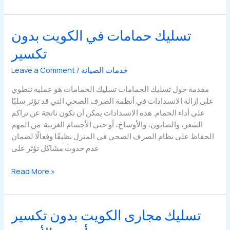
انسداد
المجاري
وطرق
تسليك حمامات في الكويت بدون
علاجها
تكسير
في
الكويت
خدمات الصيانة
/
Leave a Comment
مقدمة حول تسليك الحمامات تسليك الحمامات هو عملية تنطوي
على إزالة الانسدادات في أنظمة الصرف الصحي التي قد تؤثر سلبًا
على أداء الحمام. هذه الانسدادات يمكن أن تكون ناتجة عن تراكم
الشعر، والصابون، والأوساخ، أو حتى الأجسام الغريبة. من المهم
الحفاظ على نظام الصرف الصحي في المنزل نظيفًا وفعالًا لضمان
عدم حدوث مشاكل تؤثر على
تسليك
Read More »
حمامات
في
الكويت
تسليك مجارى الكويت بدون تكسير
بدون
تكسير