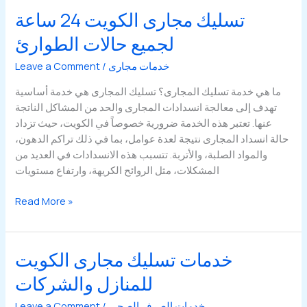
في
تسليك مجارى الكويت 24 ساعة
الكويت
لجميع حالات الطوارئ
بدون
تكسير
خدمات مجارى
/
Leave a Comment
ما هي خدمة تسليك المجارى؟ تسليك المجارى هي خدمة أساسية
تهدف إلى معالجة انسدادات المجارى والحد من المشاكل الناتجة
عنها. تعتبر هذه الخدمة ضرورية خصوصاً في الكويت، حيث تزداد
حالة انسداد المجارى نتيجة لعدة عوامل، بما في ذلك تراكم الدهون،
والمواد الصلبة، والأتربة. تتسبب هذه الانسدادات في العديد من
المشكلات، مثل الروائح الكريهة، وارتفاع مستويات
تسليك
Read More »
مجارى
الكويت
24
خدمات تسليك مجارى الكويت
ساعة
للمنازل والشركات
لجميع
حالات
خدمات الصرف الصحي
/
Leave a Comment