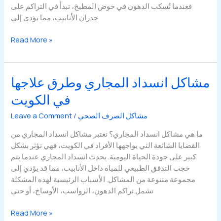
فعندما تُسكب الدهون في حوض المطبخ، تبدأ في التراكم على
جدران الأنابيب، مما يؤدي إلى
أفضل
Read More »
طرق
تسليك
المجاري
مشاكل انسداد المجاري وطرق علاجها
المسدودة
في الكويت
في
المنزل
مشاكل الصرف الصحي
/
Leave a Comment
بدون
تكسير
ما هي مشاكل انسداد المجاري؟ تعتبر مشاكل انسداد المجاري من
القضايا الشائعة التي يواجهها الأفراد في الكويت، فهي تؤثر بشكل
كبير على جودة الحياة اليومية. يحدث انسداد المجاري عندما يتم
حجب التدفق الطبيعي للمياه داخل الأنابيب، مما قد يؤدي إلى
مجموعة متنوعة من المشاكل. الأسباب الرئيسية لهذه المشكلة
تشمل تراكم الدهون، الرواسب، الأوساخ، أو حتى
مشاكل
Read More »