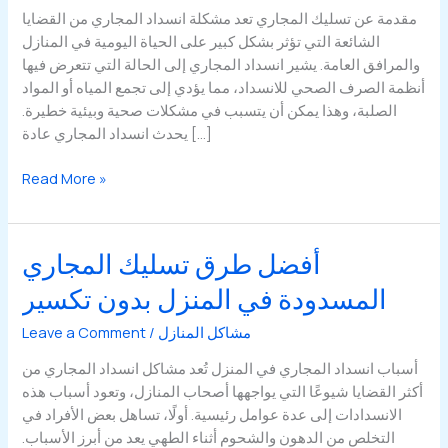
مقدمة عن تسليك المجاري تعد مشكلة انسداد المجاري من القضايا
الشائعة التي تؤثر بشكل كبير على الحياة اليومية في المنازل
والمرافق العامة. يشير انسداد المجاري إلى الحالة التي تتعرض فيها
أنظمة الصرف الصحي للانسداد، مما يؤدي إلى تجمع المياه أو المواد
الصلبة، وهذا يمكن أن يتسبب في مشكلات صحية وبيئية خطيرة.
يحدث انسداد المجاري عادة […]
الفرق
Read More »
بين
تسليك
المجاري
أفضل طرق تسليك المجاري
بالطرق
المسدودة في المنزل بدون تكسير
التقليدية
والأجهزة
مشاكل المنازل
/
Leave a Comment
الحديثة
أسباب انسداد المجاري في المنزل تُعد مشاكل انسداد المجاري من
أكثر القضايا شيوعًا التي يواجهها أصحاب المنازل، وتعود أسباب هذه
الانسدادات إلى عدة عوامل رئيسية. أولًا، تساهل بعض الأفراد في
التخلص من الدهون والشحوم أثناء الطهي يعد من أبرز الأسباب.