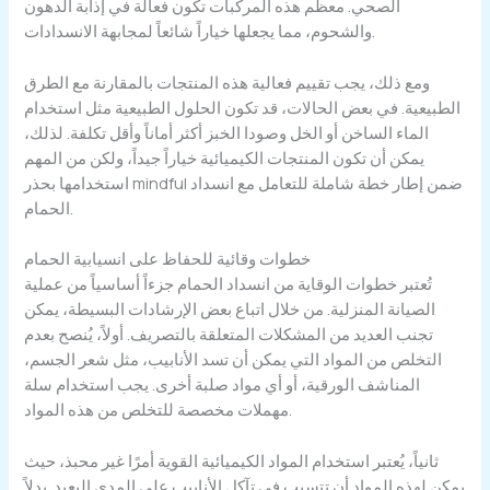
الصحي. معظم هذه المركبات تكون فعالة في إذابة الدهون
والشحوم، مما يجعلها خياراً شائعاً لمجابهة الانسدادات.
ومع ذلك، يجب تقييم فعالية هذه المنتجات بالمقارنة مع الطرق
الطبيعية. في بعض الحالات، قد تكون الحلول الطبيعية مثل استخدام
الماء الساخن أو الخل وصودا الخبز أكثر أماناً وأقل تكلفة. لذلك،
يمكن أن تكون المنتجات الكيميائية خياراً جيداً، ولكن من المهم
استخدامها بحذر mindful ضمن إطار خطة شاملة للتعامل مع انسداد
الحمام.
خطوات وقائية للحفاظ على انسيابية الحمام
تُعتبر خطوات الوقاية من انسداد الحمام جزءاً أساسياً من عملية
الصيانة المنزلية. من خلال اتباع بعض الإرشادات البسيطة، يمكن
تجنب العديد من المشكلات المتعلقة بالتصريف. أولاً، يُنصح بعدم
التخلص من المواد التي يمكن أن تسد الأنابيب، مثل شعر الجسم،
المناشف الورقية، أو أي مواد صلبة أخرى. يجب استخدام سلة
مهملات مخصصة للتخلص من هذه المواد.
ثانياً، يُعتبر استخدام المواد الكيميائية القوية أمرًا غير محبذ، حيث
يمكن لهذه المواد أن تتسبب في تآكل الأنابيب على المدى البعيد. بدلاً