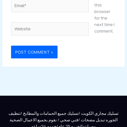
Email*
this
browser
for the
next time I
Website
comment.
تسليك مجاري الكويت /تسليك جميع الحمامات والمطابخ /تنظيف
الجوره تبديل مضخات /فني صحي / نقوم بجميع الاعمال الصحية
وصيانتها/خبره 25 عام/خدمه 24ساعه