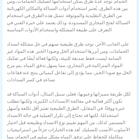
الحمام. توجد عدة طرق يمكن استخدامها لتسليك الحمامات، ومن
بين هذه الطرق، يُعتبر استخدام أدوات السباكة والمكائن الكهربائية
من الطرق التقليدية والموثوقة. تتمثل هذه الطرق في استخدام
السباكة لفتح المجاري المسدودة، وذلك يعتمد على خبرة الفني في
التعرف على طبيعة المشكلة واستخدام الأدوات المناسبة.
على الجانب الآخر، توجد طرق طبيعية تسهم في حل مشكلة انسداد
الحمامات، ومن أبرزها استخدام الخل وصودا الخبز. هذه المواد غير
السامة ليست فقط صديقة للبيئة، ولكنها فعالة أيضًا في تفكيك
المواد المتراكمة في المجاري، مما يسهل تدفق المياه. يتم مزج
الخل مع صودا الخبز، مما يؤدي إلى تفاعل كيميائي ينتج عنه فقاعات
تساعد في كسر السدادات.
لكل طريقة مميزاتها وعيوبها، فعلى سبيل المثال، أدوات السباكة قد
تكون أكثر فعالية في معالجة الانسدادات الكبيرة، ولكنها تتطلب
خبرة ووقتًا. في المقابل، الطرق الطبيعية تعتبر أقل تكلفة وأسهل
استخدامًا، لكنها قد تحتاج إلى تكرار العملية في حالة الانسداد
المستمر. لذلك، من المهم تقييم نوع الانسداد وطبيعته قبل اختيار
الأسلوب الأنسب للتسليك. تُعد هذه الخيارات جزءاً من استراتيجيات
متكاملة للحفاظ على تدفق المياه بشكل سليم في الحمام، مما