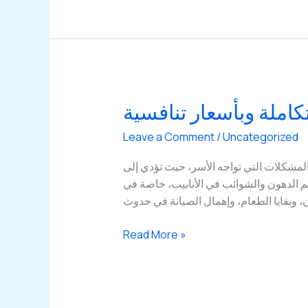
في
الكويت:
خبرة
تمتد
لعقود
في
املة وبأسعار تنافسية
الصيانة
والتصليح
Leave a Comment
/
Uncategorized
لمشكلات التي تواجه الأسر، حيث تؤدي إلى
اكم الدهون والشوائب في الأنابيب، خاصة في
، وبقايا الطعام، وإهمال الصيانة في حدوث
حلول
Read More »
مبتكرة
لتسليك
المجاري
في