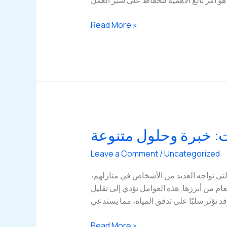
 أمر بالغ الأهمية للحفاظ على سير العمل
أفضل
Read More »
خدمات
تسليك
المجاري
في
الكويت:
خبرة
25
عامًا
: خبرة وحلول متنوعة
في
خدمتكم
Leave a Comment
/
Uncategorized
لتي تواجه العديد من الأشخاص في منازلهم،
ام من أبرزها. هذه العوامل تؤدي إلى تقليل
 تؤثر سلبًا على تدفق المياه، مما يستدعي
أفضل
Read More »