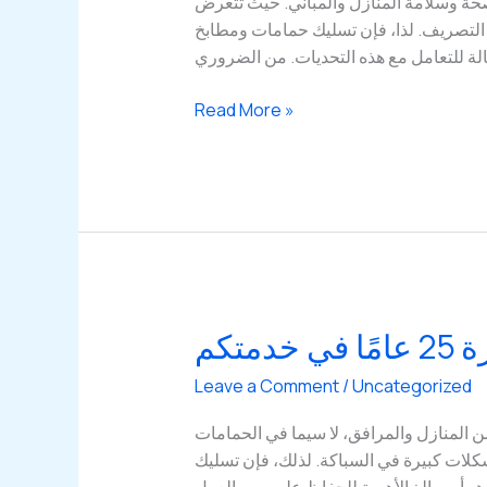
صحة وسلامة المنازل والمباني. حيث تتعرض
وخدمة
 التصريف. لذا، فإن تسليك حمامات ومطابخ
24
ة للتعامل مع هذه التحديات. من الضروري
ساعه
خدمات
Read More »
تسليك
المجاري
الفعالة
في
الكويت:
احترافية
وتجربة
مميزة
تكم
Leave a Comment
/
Uncategorized
ن المنازل والمرافق، لا سيما في الحمامات
لات كبيرة في السباكة. لذلك، فإن تسليك